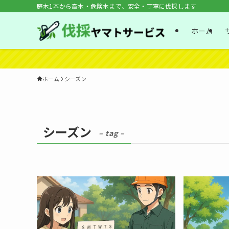
庭木1本から高木・危険木まで、安全・丁寧に伐採します
ホーム
ホーム
シーズン
シーズン
– tag –